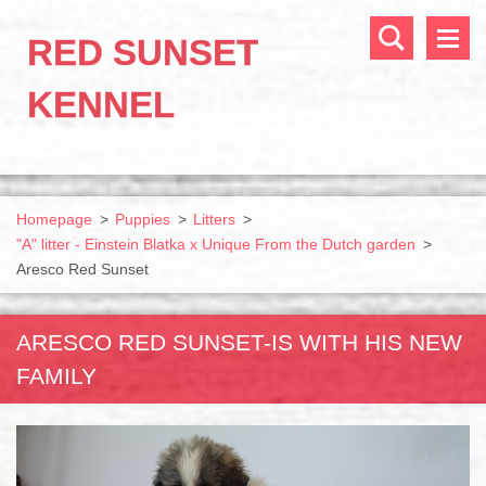
RED SUNSET
KENNEL
Homepage
>
Puppies
>
Litters
>
"A" litter - Einstein Blatka x Unique From the Dutch garden
>
Aresco Red Sunset
ARESCO RED SUNSET-IS WITH HIS NEW
FAMILY