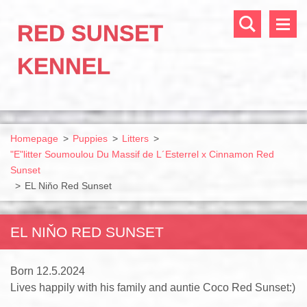
RED SUNSET
KENNEL
Homepage
>
Puppies
>
Litters
>
"E"litter Soumoulou Du Massif de L´Esterrel x Cinnamon Red
Sunset
>
EL Niňo Red Sunset
EL NIŇO RED SUNSET
Born 12.5.2024
Lives happily with his family and auntie Coco Red Sunset:)