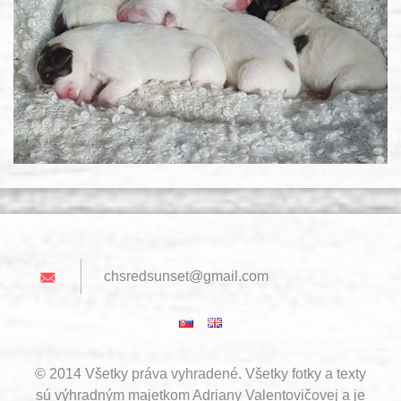
chsredsu
nset@gma
il.com
© 2014 Všetky práva vyhradené. Všetky fotky a texty
sú výhradným majetkom Adriany Valentovičovej a je