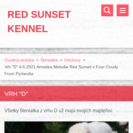
RED SUNSET
KENNEL
Úvodná stránka
>
Šteniatka
>
Odchovy
>
Vrh "D" 4.6.2021 Amadea Melodie Red Sunset x Foor Coudy
From Pyrlandia
VRH "D"
Všetky šteniatka z vrhu D už majú svojich majiteľov.