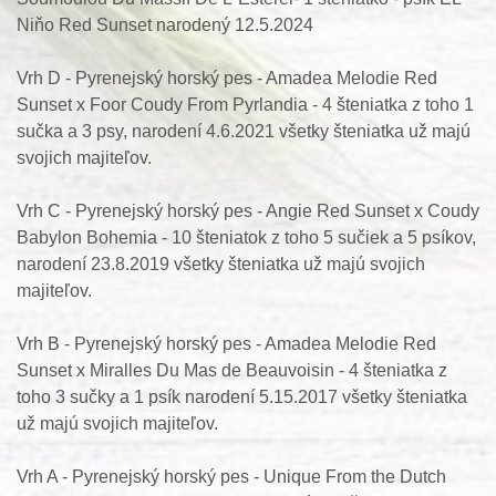
Niňo Red Sunset narodený 12.5.2024
Vrh D - Pyrenejský horský pes - Amadea Melodie Red
Sunset x Foor Coudy From Pyrlandia - 4 šteniatka z toho 1
sučka a 3 psy, narodení 4.6.2021 všetky šteniatka už majú
svojich majiteľov.
Vrh C - Pyrenejský horský pes - Angie Red Sunset x Coudy
Babylon Bohemia - 10 šteniatok z toho 5 sučiek a 5 psíkov,
narodení 23.8.2019 všetky šteniatka už majú svojich
majiteľov.
Vrh B - Pyrenejský horský pes - Amadea Melodie Red
Sunset x Miralles Du Mas de Beauvoisin - 4 šteniatka z
toho 3 sučky a 1 psík narodení 5.15.2017 všetky šteniatka
už majú svojich majiteľov.
Vrh A - Pyrenejský horský pes - Unique From the Dutch