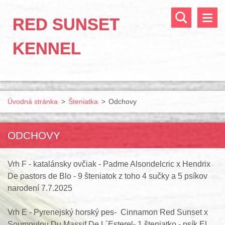
RED SUNSET
KENNEL
Úvodná stránka
>
Šteniatka
>
Odchovy
ODCHOVY
Vrh F - katalánsky ovčiak - Padme Alsondelcric x Hendrix
De pastors de Blo - 9 šteniatok z toho 4 sučky a 5 psíkov
narodení 7.7.2025
Vrh E - Pyrenejský horský pes- Cinnamon Red Sunset x
Soumoulou Du Massif De L´Esterel- 1 šteniatko - psík EL