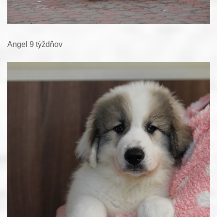
Angel 9 týždňov