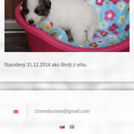
Narodený 31.12.2014 ako štvrtý z vrhu.
chsredsu
nset@gma
il.com