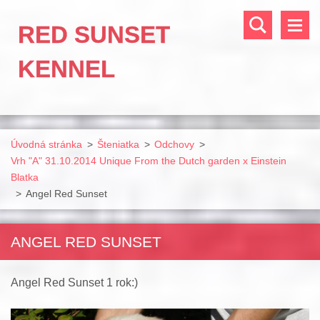
RED SUNSET
KENNEL
Úvodná stránka
>
Šteniatka
>
Odchovy
>
Vrh "A" 31.10.2014 Unique From the Dutch garden x Einstein
Blatka
>
Angel Red Sunset
ANGEL RED SUNSET
Angel Red Sunset 1 rok:)